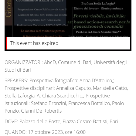
This event has expired
ORGANIZZATORI: AbcD, Comune di Bari, Università degli
Studi di Bari
SPEAKERS: Prospettiva fotografica: Anna D’Attolico,;
Prospettive disciplinari: Annalisa Caputo, Maristella Gatto,
Stella Laforgia, A. Chiara Scardicchio,; Prospettive
istituzionali: Stefano Bronzini, Francesca Bottalico, Paolo
Ponzio, Gianni De Robertis
DOVE: Palazzo delle Poste, Piazza Cesare Battisti, Bari
QUANDO: 17 ottobre 2023, ore 16:00